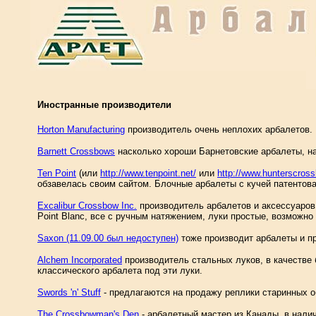
Иностранные производители
Horton Manufacturing
производитель очень неплохих арбалетов.
Barnett Crossbows
насколько хороши Барнетовские арбалеты, на
Ten Point
(или
http://www.tenpoint.net/
или
http://www.hunterscros
обзавелась своим сайтом. Блочные арбалеты с кучей патентов
Excalibur Crossbow Inc.
производитель арбалетов и аксессуаров,
Point Blanc, все с ручным натяжением, луки простые, возможно
Saxon (11.09.00 был недоступен)
тоже производит арбалеты и п
Alchem Incorporated
производитель стальных луков, в качестве
классического арбалета под эти луки.
Swords 'n' Stuff
- предлагаются на продажу реплики старинных о
The Crossbowman's Den
- арбалетный мастер из Канады, в нали